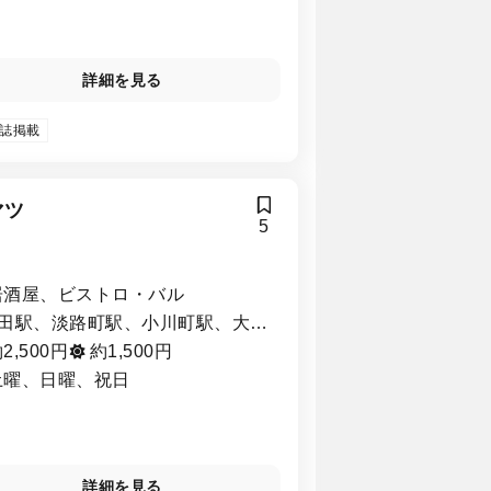
詳細を見る
誌掲載
マツ
5
居酒屋、ビストロ・バル
田駅、淡路町駅、小川町駅、大手
駅、新日本橋駅、三越前駅、新御
2,500円
約1,500円
ノ水駅
土曜、日曜、祝日
詳細を見る