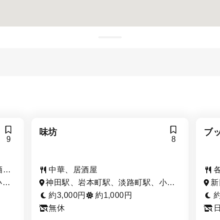
味坊
ブ
9
8
酒・
中華、居酒屋
小川
神田駅、岩本町駅、淡路町駅、小川
新
小伝
町駅、新日本橋駅、秋葉原駅、小伝
手
約3,000円
約1,000円
約
駅
馬町駅、三越前駅、新御茶ノ水駅
川
無休