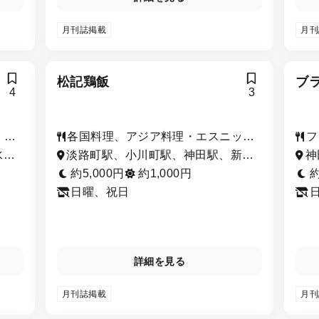
月刊誌掲載
月刊
松記鶏飯
ブ
4
3
・日
各国料理、アジア料理・エスニッ
フ
ク、ビストロ・バル、ワイン
ロ
水
淡路町駅、小川町駅、神田駅、新御
神
田
茶ノ水駅、御茶ノ水駅、秋葉原駅
手
約5,000円
約1,000円
約
川
日曜、祝日
詳細を見る
月刊誌掲載
月刊