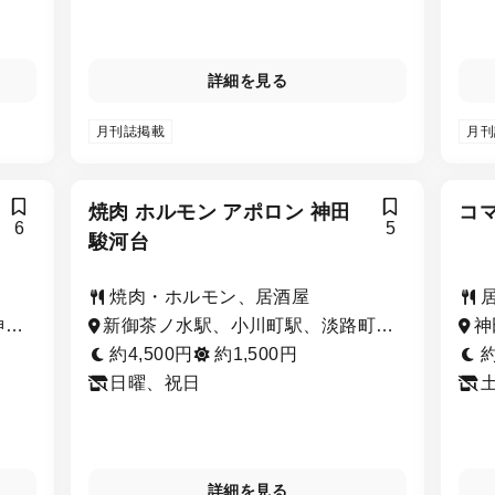
詳細を見る
月刊誌掲載
月刊
焼肉 ホルモン アポロン 神田
コ
6
5
駿河台
焼肉・ホルモン、居酒屋
神保
新御茶ノ水駅、小川町駅、淡路町
神
大手
駅、御茶ノ水駅、神保町駅
町
約4,500円
約1,500円
約
茶
日曜、祝日
詳細を見る