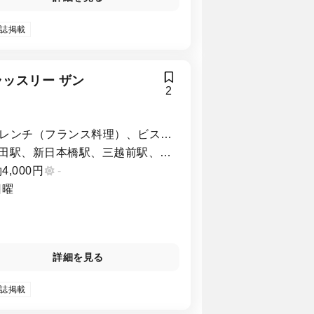
誌掲載
ラッスリー ザン
2
レンチ（フランス料理）、ビスト
・バル、ワイン
田駅、新日本橋駅、三越前駅、大
町駅、小伝馬町駅、淡路町駅、小
4,000円
-
町駅、岩本町駅
日曜
詳細を見る
誌掲載