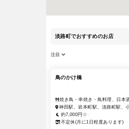
淡路町でおすすめのお店
注目
鳥のかけ橋
焼き鳥・串焼き・鳥料理、日本
焼酎、和食・日本料理、居酒屋
神田駅、岩本町駅、淡路町駅、
町駅、秋葉原駅、新日本橋駅、
約7,000円
-
馬町駅、新御茶ノ水駅、三越前
不定休(月に1日程度あります)