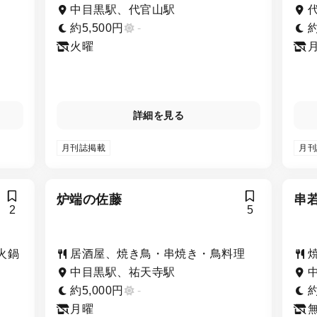
中目黒駅、代官山駅
約5,500円
-
約
火曜
詳細を見る
月刊誌掲載
月刊
炉端の佐藤
串若
2
5
火鍋
居酒屋、焼き鳥・串焼き・鳥料理
中目黒駅、祐天寺駅
約5,000円
-
約
月曜