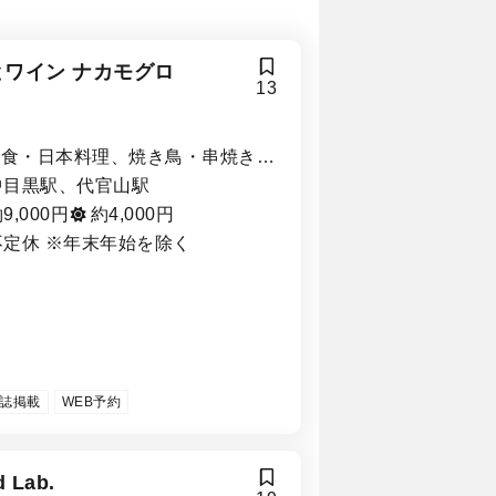
とワイン ナカモグロ
13
和食・日本料理、焼き鳥・串焼き・
鳥料理
中目黒駅、代官山駅
9,000円
約4,000円
不定休 ※年末年始を除く
誌掲載
WEB予約
d Lab.