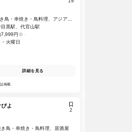
19
き鳥・串焼き・鳥料理、アジア料
・エスニック
中目黒駅、代官山駅
7,999円
-
月・火曜日
詳細を見る
誌掲載
けぴよ
2
焼き鳥・串焼き・鳥料理、居酒屋