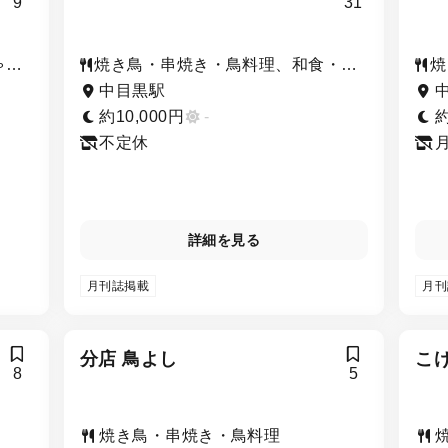
9
31
ゃ
焼き鳥・串焼き・鳥料理、和食・日
焼
串焼
本料理、日本酒・焼酎
理
中目黒駅
約10,000円
-
約
不定休
詳細を見る
月刊誌掲載
月刊
分店 鳥よし
こ
8
5
焼き鳥・串焼き・鳥料理