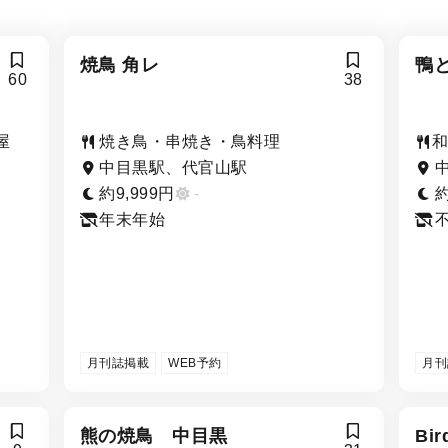
焼鳥 角レ
鴨
60
38
屋
焼き鳥・串焼き・鳥料理
中目黒駅、代官山駅
約9,999円
-
約
年末年始
月刊誌掲載
WEB予約
月刊
熊の焼鳥 中目黒
Bir