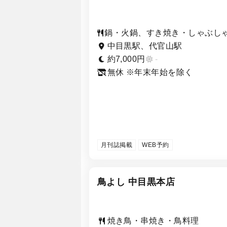
鍋・火鍋、すき焼き・しゃぶし
ぶ、和食・日本料理、焼き鳥・
中目黒駅、代官山駅
き・鳥料理
約7,000円
-
無休 ※年末年始を除く
月刊誌掲載
WEB予約
鳥よし 中目黒本店
焼き鳥・串焼き・鳥料理