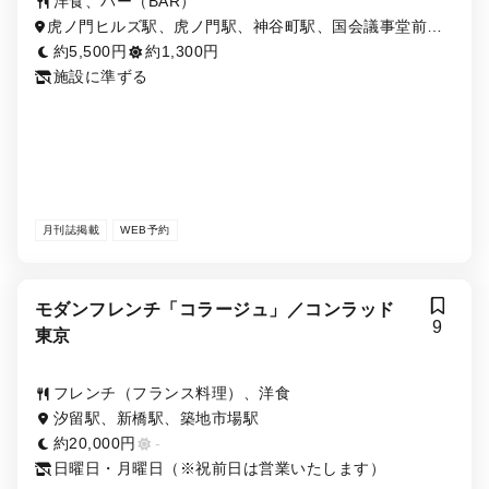
洋食、バー（BAR）
虎ノ門ヒルズ駅、虎ノ門駅、神谷町駅、国会議事堂前
駅、霞ヶ関駅、内幸町駅、御成門駅、六本木一丁目駅
約5,500円
約1,300円
施設に準ずる
月刊誌掲載
WEB予約
モダンフレンチ「コラージュ」／コンラッド
9
東京
フレンチ（フランス料理）、洋食
汐留駅、新橋駅、築地市場駅
約20,000円
-
日曜日・月曜日（※祝前日は営業いたします）