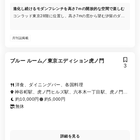
進化し続けるモダンフレンチを高さ7ｍの開放的な空間で楽しむ
コンラッド東京28階に位置し、高さ7mの窓から望む汐留のダイ
ナミックな景色と、開放的なキッチン、モダンな内装が見事に調
和したレストランです。フレンチをベースにさまざまな国の技法
を取り入れたクリエイティブで芸術的な料理を提供する新スタイ
月刊誌掲載
ルのモダンフレンチレストラン。シェフがインスパイアされため
ずらしい食材や、フレンチにとらわれない調理技法をお楽しみい
ただけるのが魅力の一つ。
ブルー ルーム／東京エディション虎ノ門
3
洋食、ダイニングバー、各国料理
神谷町駅、虎ノ門ヒルズ駅、六本木一丁目駅、虎ノ門
駅、御成門駅
約10,000円
約5,000円
無休
詳細を見る