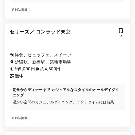
月刊誌掲載
セリーズ／ コンラッド東京
2
洋食、ビュッフェ、スイーツ
汐留駅、新橋駅、築地市場駅
約9,000円
約4,500円
無休
朝食からディナーまで カジュアルなスタイルのオールデイダイ
ニング
温かい空間のカジュアルダイニング。ランチタイムには前菜・デ
ザートをビュッフェ形式でお楽しみいただけるほか、ディナーに
はバーガーやパスタ、サラダなどをアラカルトでご提供します。
月刊誌掲載
土日祝日には可憐なアイテムが並ぶスイーツビュッフェが人気。
世界一に輝いたペストリーシェフならではの感性で創りあげる、
目にも麗しいスイーツとセイボリーをお好きなだけ。優雅なお茶
会を彩る珠玉のセレクションで、素敵な週末の午後を。