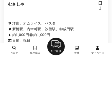
むさしや
1
洋食、オムライス、パスタ
新橋駅、内幸町駅、汐留駅、御成門駅
約1,000円
約1,000円
日曜、祝日
AIに相談
さがす
保存済み
投稿
マイページ
詳細を見る
月刊誌掲載
オーキッド／オークラ東京
1