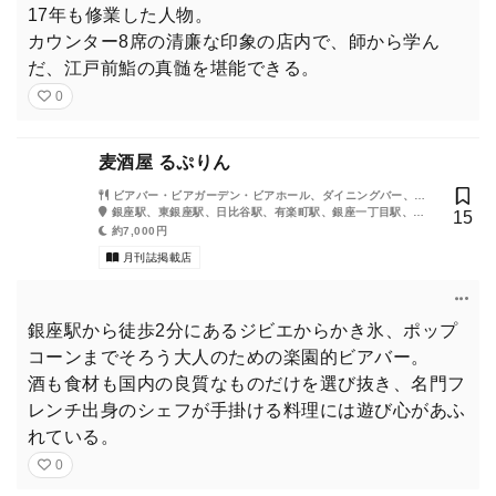
17年も修業した人物。
カウンター8席の清廉な印象の店内で、師から学ん
だ、江戸前鮨の真髄を堪能できる。
0
麦酒屋 るぷりん
ビアバー・ビアガーデン・ビアホール、ダイニングバー、か
き氷、クラフトビール
銀座駅、東銀座駅、日比谷駅、有楽町駅、銀座一丁目駅、新
15
橋駅、内幸町駅、築地市場駅、汐留駅
約7,000円
月刊誌掲載店
銀座駅から徒歩2分にあるジビエからかき氷、ポップ
東京カレンダー（東カレ）2025年12月号、特別増
コーンまでそろう大人のための楽園的ビアバー。
刊号の表紙を飾るのはSnow Man（スノーマン）の
酒も食材も国内の良質なものだけを選び抜き、名門フ
向井康二さん！
レンチ出身のシェフが手掛ける料理には遊び心があふ
れている。
0