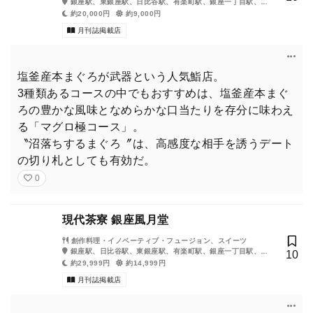
銀座駅、東銀座駅、日比谷駅、有楽町駅、銀座一丁目駅、新
ビニ・Amazonで。
橋駅、内幸町駅、築地市場駅
約20,000円
約9,000円
月刊誌掲載店
塩釜産本まぐろが武器という人気鮨店。
2025年12月号の『東京カレンダー』は『「銀座」の表と
3種類あるコースの中でもおすすめは、塩釜産本まぐ
裏。』。東京の夜を存分に楽しもう！
ろの豊かな風味となめらかな口当たりを存分に味わえ
る「マグロ極コース」。
東京カレンダー（東カレ）2025年12月号『「銀座」の表と
〝沼落ちするまぐろ〞は、高感度な相手を誘うデート
裏。』は、書店やコンビニをはじめ、Amazonでもご購入いただ
の切り札としても有効だ。
けます。
0
ぜひ話題のレストランをチェックして、外せないシーンでご活用
ください！
現代茶寮 銀座風月堂
創作料理・イノベーティブ・フュージョン、スイーツ
銀座駅、日比谷駅、東銀座駅、有楽町駅、銀座一丁目駅、内
10
幸町駅、新橋駅
約29,999円
約14,999円
購入はこちら
月刊誌掲載店