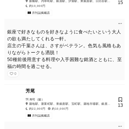
新橋駅、内幸町駅、銀座駅、汐留駅、東銀座駅、日比谷駅、
15
築地市場駅
約10,000円
月刊誌掲載店
銀座で好きなものを好きなように食べたいという大人
の欲も満たしてくれる一軒。
店主の千葉さんは、さすがベテラン。色気も風格もあ
りながらトークも洒脱！
50種前後用意する料理や入手困難な銘酒とともに、至
福の時間を過ごせる。
0
芳尾
寿司（鮨）
築地駅、新富町駅、東銀座駅、宝町駅、築地市場駅、銀座一
13
丁目駅、八丁堀駅
約22,000円
約10,000円
月刊誌掲載店