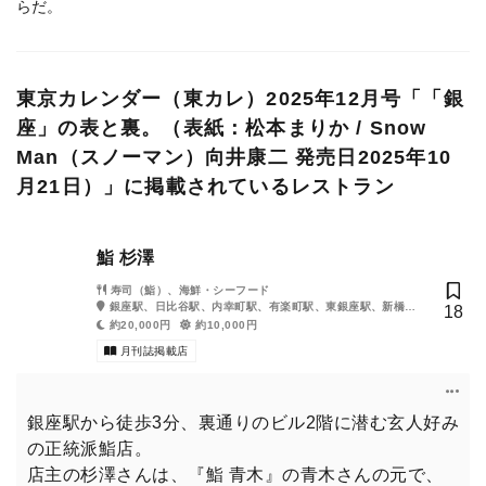
らだ。
そろそろ、あるいは改めて本格的に、銀座を守備範囲にしたい。
東京カレンダー（東カレ）2025年12月号「「銀
東京カレンダー（東カレ）2025年12月号では、銀座の「表」と
題して令和の大人が知るべき王道の銀座を、そして「裏」ではツ
座」の表と裏。（表紙：松本まりか / Snow
ウのみぞ知る銀座の深部を詳らかに。
Man（スノーマン）向井康二 発売日2025年10
月21日）」に掲載されているレストラン
格好いい大人になるのなら、銀座を味方にすれば、間違いない！
鮨 杉澤
通常版の購入はこちら
寿司（鮨）、海鮮・シーフード
銀座駅、日比谷駅、内幸町駅、有楽町駅、東銀座駅、新橋
18
駅、銀座一丁目駅
約20,000円
約10,000円
月刊誌掲載店
銀座駅から徒歩3分、裏通りのビル2階に潜む玄人好み
の正統派鮨店。
店主の杉澤さんは、『鮨 青木』の青木さんの元で、