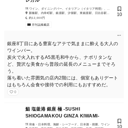
レガル
ワイン、ダイニングバー、イタリアン（イタリア料理）、ス
テーキ・鉄板焼き
新橋駅、内幸町駅、銀座駅、汐留駅、東銀座駅、日比谷駅、
10
築地市場駅
約12,000円
月刊誌掲載店
銀座8丁目にある豊富なアテで気ままに酔える大人の
ワインバー。
2024年4月、銀座７丁目にある「虎屋銀座ビル」に『ESPRIT C.
炭火で火入れするA5黒毛和牛から、ナポリタンな
KEI GINZA』が開業。コンセプトは、「美食の研究所」だ。
ど、贅沢な美食から普段の延長のメニューまでそろ
う。
そんな大人の銀座を体現した店に現れたのは、2025年12月号の
落ち着いた雰囲気の店内2階には、個室もありデート
表紙を飾った女優の松本まりかさん。
はもちろん会食や接待での利用にもおすすめだ。
機微から強い情念まで見事に表現する松本まりかさんと、話題の
0
レストランとの化学反応は如何に？
鮨 塩釜港 銀座 極 -SUSHI
SHIOGAMAKOU GINZA KIWAMI-
東京カレンダー（東カレ）2025年12月号『「銀
和食・日本料理、海鮮・シーフード、日本酒・焼酎、ワイン
座」の表と裏。』のお求めは、お近くの書店・コン
10