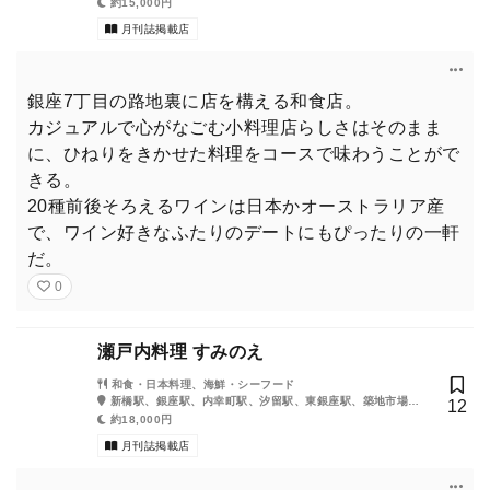
駅、銀座一丁目駅、汐留駅
約15,000円
月刊誌掲載店
銀座7丁目の路地裏に店を構える和食店。
カジュアルで心がなごむ小料理店らしさはそのまま
に、ひねりをきかせた料理をコースで味わうことがで
きる。
20種前後そろえるワインは日本かオーストラリア産
で、ワイン好きなふたりのデートにもぴったりの一軒
だ。
0
瀬戸内料理 すみのえ
和食・日本料理、海鮮・シーフード
新橋駅、銀座駅、内幸町駅、汐留駅、東銀座駅、築地市場
12
駅、日比谷駅
約18,000円
月刊誌掲載店
21歳になったばかりの櫻坂46のメンバー、村井 優さんの「銀座
で鮨」デビューを東カレがお膳立て。