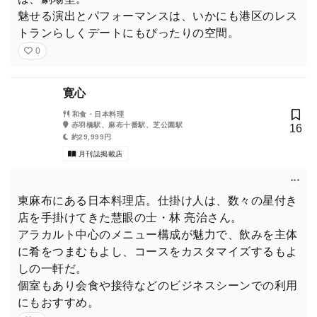
魅せる演出とパフォーマンスは、いかにも港区のレス
トランらしくデートにもぴったりの空間。
0
寛心
和食・日本料理
赤羽橋駅、麻布十番駅、芝公園駅
16
約29,999円
月刊誌掲載店
東麻布にある日本料理店。仕掛け人は、数々の星付き
店を手掛けてきた慧眼の士・林 亮治さん。
アラカルト中心のメニュー構成が魅力で、飲みを主体
に肴をつまむもよし、コースをカスタマイズするもよ
しの一軒だ。
個室もあり会食や接待などのビジネスシーンでの利用
にもおすすめ。