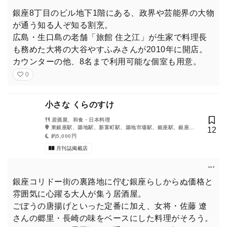
銀座8丁目のビル地下1階にある、政界や芸能界の大物
みゆき通りの鮨店で初体験するめくるめくまぐろ尽くしの一夜
が通う知る人ぞ知る割烹。
で、大人の階段を上ってくれた。
広島・生口島の老舗「旅館 住之江」が生家で料理長
も務めた大将の大谷やすふみさんが2010年に開店。
カウンターの他、8名まで利用可能な個室も用意。
0
小さな くらのすけ
居酒屋、和食・日本料理
東銀座駅、築地駅、新富町駅、築地市場駅、銀座駅、銀座一
12
丁目駅、宝町駅
約5,000円
月刊誌掲載店
銀座コリドー街の裏路地に佇む銀座らしからぬ価格と
雰囲気に心躍る大人が集う居酒屋。
ごぼうの唐揚げといった定番に加え、女将・佐藤 遼
さんの郷里・長崎の味をベースにした料理がそろう。