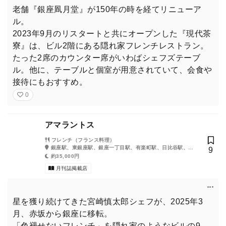
老舗『銀座凮月堂』が150年の時を経てリニューア
ル。
2023年9月のリスタートと共にオープンした『現代茶
寮』は、ビル2階にある隠れ家フレンチレストラン。
たった2席のカウンター席がいわばシェフズテーブ
ル。他に、テーブルと個室が用意されていて、会食や
接待にもおすすめ。
0
アマラントス
フレンチ（フランス料理）
銀座駅、東銀座駅、銀座一丁目駅、有楽町駅、日比谷駅、新
9
橋駅
約35,000円
月刊誌掲載店
星を獲り続けてきた宮崎慎太郎シェフが、2025年3
月、赤坂から銀座に移転。
「色褪せないフレンチ」を隠れ家のようなビルの9