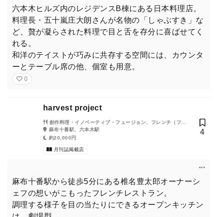
六本木ヒルズ内のレジデンスB棟にある日本料理店。
料理長・五十嵐庄大朗さんが名物の「しゃぶすき」な
ど、贅が凝らされた料理で目と舌を存分に喜ばせてく
れる。
和洋のテイストが巧みに共存する空間には、カウンタ
ーとテーブル席の他、個室も用意。
0
harvest project
創作料理・イノベーティブ・フュージョン、フレンチ（フラ
ンス料理）
麻布十番駅、六本木駅
4
約20,000円
月刊誌掲載店
麻布十番駅から徒歩5分にある椎名豊太郎オーナーシ
ェフの想いがこもったフレンチレストラン。
調理する様子を目の当たりにできるオープンキッチン
は、劇場型。