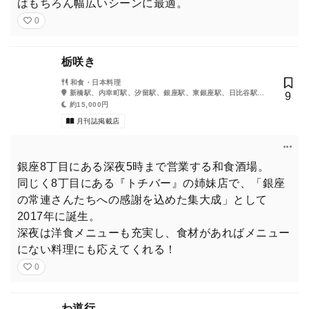
はもちろん幅広いシーンに最適。
0
栃咲き
和食・日本料理
新橋駅、内幸町駅、汐留駅、銀座駅、東銀座駅、日比谷駅、
9
築地市場駅
約15,000円
月刊誌掲載店
銀座8丁目にある深夜5時まで営業する和食酒場。
同じく8丁目にある『トチバー』の姉妹店で、「銀座
の常連さんたちへの感謝を込めた集大成」として
2017年に誕生。
深夜は洋食メニューも充実し、食材があればメニュー
にない料理にも応えてくれる！
0
わ道行