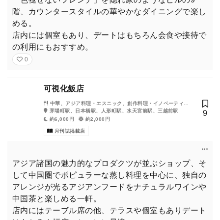
階、カウンタースタイルの華やかなダイニングで楽し
める。
店内には個室もあり、デートはもちろん会食や接待で
の利用にもおすすめ。
0
可視化飯店
中華、アジア料理・エスニック、創作料理・イノベーティ
ブ・フュージョン、ワイン、日本酒・焼酎
茅場町駅、日本橋駅、人形町駅、水天宮前駅、三越前駅
9
約6,000円
約2,000円
月刊誌掲載店
アジア諸国の魅力的なプロダクツが並ぶショップ、そ
して中国圏でポピュラーな蒸し料理を中心に、独自の
アレンジが光るアジアンフードをナチュラルワインや
中国茶と楽しめる一軒。
店内にはテーブル席の他、テラスや個室もありデート