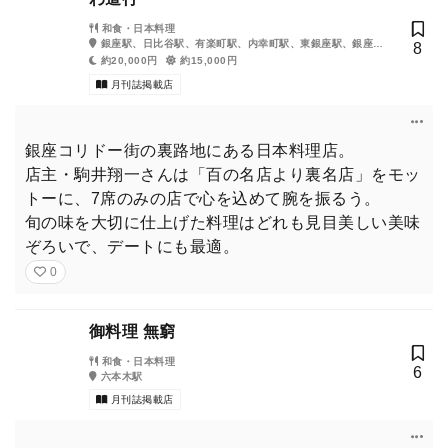
和食・日本料理
銀座駅、日比谷駅、有楽町駅、内幸町駅、東銀座駅、銀座一
8
丁目駅、新橋駅
約20,000円
約15,000円
月刊誌掲載店
銀座コリドー街の裏路地にある日本料理店。
店主・駒井翔一さんは「百の名店より裏名店」をモッ
トーに、7席のみの店で心を込めて腕を振るう。
旬の味を大切に仕上げた料理はどれも見目美しい美味
ぞろいで、デートにも最適。
0
御料理 無窮
和食・日本料理
6
六本木駅
月刊誌掲載店