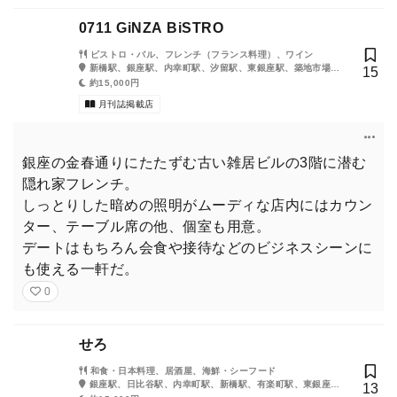
東京カレンダー（東カレ）は2回目の登場、そして初の表紙を飾
0711 GiNZA BiSTRO
ってくれたのはSnow Man（スノーマン）の向井康二さん。
ビストロ・バル、フレンチ（フランス料理）、ワイン
新橋駅、銀座駅、内幸町駅、汐留駅、東銀座駅、築地市場
銀座は「土地勘もあって身近な場所」だそうで、銀座６丁目で”大
15
駅、日比谷駅
約15,000円
人の男の洗練されたホテル使い”をテーマにシューティング。
月刊誌掲載店
30代に足を踏み入れ、ぐっとシャープな男の色気を纏った向井康
二さん。「ひとりで集中したい時に訪れる」というホテルで吐露
銀座の金春通りにたたずむ古い雑居ビルの3階に潜む
してくれた、今の胸の内とは――。
隠れ家フレンチ。
しっとりした暗めの照明がムーディな店内にはカウン
ター、テーブル席の他、個室も用意。
特別増刊号の購入はこちら
デートはもちろん会食や接待などのビジネスシーンに
も使える一軒だ。
0
せろ
著名人たちが競演、銀座の夜を盛り上げた！
和食・日本料理、居酒屋、海鮮・シーフード
銀座駅、日比谷駅、内幸町駅、新橋駅、有楽町駅、東銀座
13