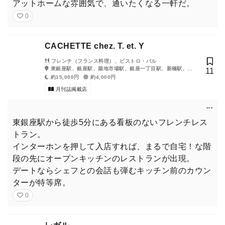
アットホームな雰囲気で、通いたくなる一軒だ。
0
CACHETTE chez. T. et. Y
銀座７丁目で育ち、４丁目で傾く（かぶく）。“銀座な男”、２代
目尾上松也さん。
フレンチ（フランス料理）、ビストロ・バル
東銀座駅、銀座駅、築地市場駅、銀座一丁目駅、新橋駅、築
11
地駅、有楽町駅、汐留駅、日比谷駅、新富町駅
約15,000円
約4,000円
そんな尾上松也さんに、大人の銀座の歩き方をご教授願った。
月刊誌掲載店
東銀座駅から徒歩5分にある看板のないフレンチレス
トラン。
インターホンを押して入店すれば、まるで自宅！な階
段の先にオープンキッチンのレストランが出現。
デートならシェフとの会話も弾むキッチン前のカウン
ターが特等席。
0