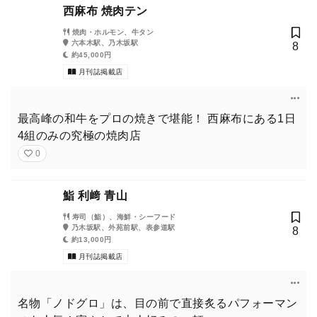
西麻布 焼肉テン
焼肉・ホルモン、牛タン
六本木駅、乃木坂駅
8
約45,000円
月刊誌掲載店
最高峰の和牛をプロの焼きで堪能！ 西麻布にある1日
4組のみの究極の焼肉店
0
鮨 利﨑 青山
寿司（鮨）、海鮮・シーフード
乃木坂駅、外苑前駅、表参道駅
8
約13,000円
月刊誌掲載店
名物「ノドグロ」は、目の前で直接炙るパフォーマン