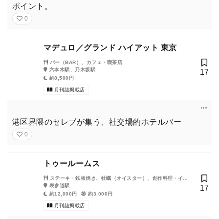
ポイント。
0
マデュロ／グランド ハイアット 東京
バー（BAR）、カフェ・喫茶店
六本木駅、乃木坂駅
17
約8,500円
月刊誌掲載店
港区界隈のセレブが集う、社交場的ホテルバー
0
トゥールームス
ステーキ・鉄板焼き、牡蠣（オイスター）、創作料理・イノ
ベーティブ・フュージョン、ワイン、ダイニングバー
表参道駅
17
約12,000円
約3,000円
月刊誌掲載店