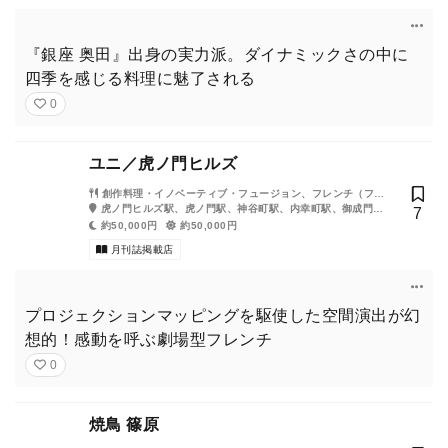
『銀座 奥田』出身の実力派。ダイナミックさの中に
四季を感じる料理に魅了される
0
ユニ／虎ノ門ヒルズ
創作料理・イノベーティブ・フュージョン、フレンチ（フラ
ンス料理）
虎ノ門ヒルズ駅、虎ノ門駅、神谷町駅、内幸町駅、御成門
7
駅、霞ヶ関駅
約50,000円
約50,000円
月刊誌掲載店
プロジェクションマッピングを駆使した空間演出が幻
想的！感動を呼ぶ劇場型フレンチ
0
焼鳥 篠原