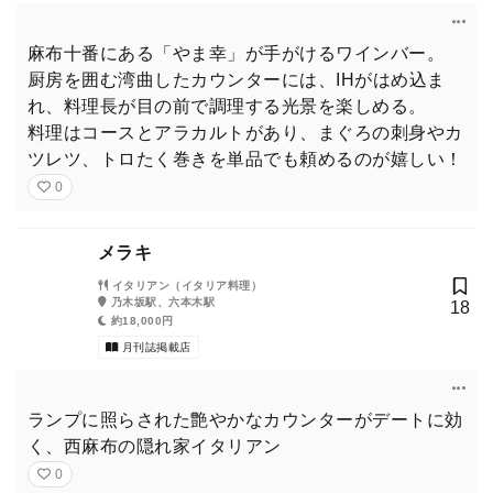
麻布十番にある「やま幸」が手がけるワインバー。
厨房を囲む湾曲したカウンターには、IHがはめ込ま
れ、料理長が目の前で調理する光景を楽しめる。
料理はコースとアラカルトがあり、まぐろの刺身やカ
ツレツ、トロたく巻きを単品でも頼めるのが嬉しい！
0
メラキ
イタリアン（イタリア料理）
乃木坂駅、六本木駅
18
約18,000円
月刊誌掲載店
ランプに照らされた艶やかなカウンターがデートに効
く、西麻布の隠れ家イタリアン
0