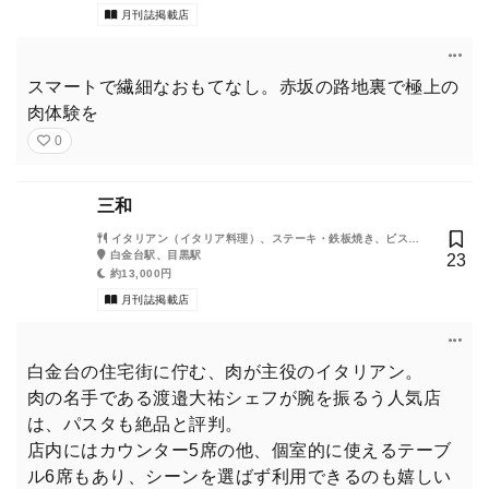
月刊誌掲載店
スマートで繊細なおもてなし。赤坂の路地裏で極上の
肉体験を
0
三和
イタリアン（イタリア料理）、ステーキ・鉄板焼き、ビスト
ロ・バル
白金台駅、目黒駅
23
約13,000円
月刊誌掲載店
白金台の住宅街に佇む、肉が主役のイタリアン。
肉の名手である渡邉大祐シェフが腕を振るう人気店
は、パスタも絶品と評判。
店内にはカウンター5席の他、個室的に使えるテーブ
ル6席もあり、シーンを選ばず利用できるのも嬉しい