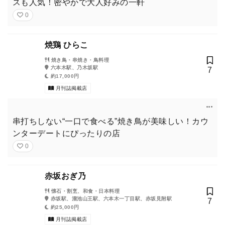
スも人気！密やかで大人好みの一軒
0
焼鶏 ひらこ
焼き鳥・串焼き・鳥料理
六本木駅、乃木坂駅
7
約17,000円
月刊誌掲載店
串打ちしない“一口で食べる”焼き鳥が美味しい！カウ
ンターデートにぴったりの店
0
赤坂おぎ乃
懐石・割烹、和食・日本料理
赤坂駅、溜池山王駅、六本木一丁目駅、赤坂見附駅
7
約25,000円
月刊誌掲載店