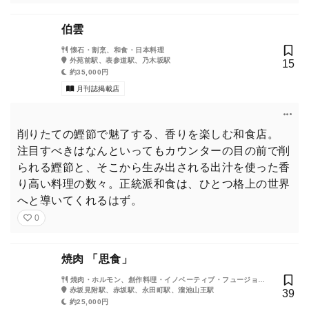
伯雲
懐石・割烹、和食・日本料理
外苑前駅、表参道駅、乃木坂駅
15
約35,000円
月刊誌掲載店
削りたての鰹節で魅了する、香りを楽しむ和食店。
注目すべきはなんといってもカウンターの目の前で削
られる鰹節と、そこから生み出される出汁を使った香
り高い料理の数々。正統派和食は、ひとつ格上の世界
へと導いてくれるはず。
0
焼肉 「思食」
焼肉・ホルモン、創作料理・イノベーティブ・フュージョ
ン、韓国料理
赤坂見附駅、赤坂駅、永田町駅、溜池山王駅
39
約25,000円