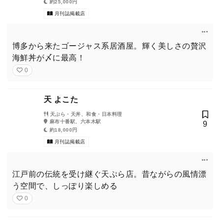
約25,000円
月刊誌掲載店
博多から来たゴージャス系居酒屋。輝く美しさの贅沢
海鮮丼が〆に最高！
0
天 よこた
天ぷら・天丼、和食・日本料理
麻布十番駅、六本木駅
9
約18,000円
月刊誌掲載店
江戸前の伝統を受け継ぐ天ぷら店。昔ながらの風情漂
う空間で、しっぽり楽しめる
0