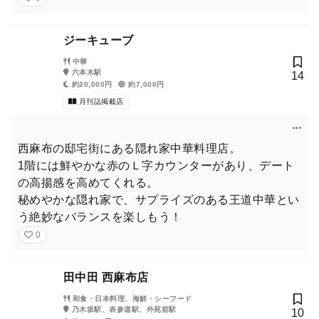
ジーキューブ
中華
六本木駅
14
約20,000円
約7,000円
月刊誌掲載店
西麻布の邸宅街にある隠れ家中華料理店。
1階には鮮やかな赤のＬ字カウンターがあり、デート
の高揚感を高めてくれる。
秘めやかな隠れ家で、サプライズのある王道中華とい
う絶妙なバランスを楽しもう！
0
田中田 西麻布店
和食・日本料理、海鮮・シーフード
乃木坂駅、表参道駅、外苑前駅
10