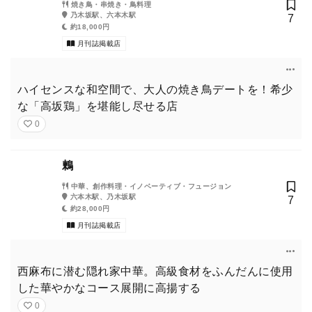
焼き鳥・串焼き・鳥料理
乃木坂駅、六本木駅
7
約18,000円
月刊誌掲載店
ハイセンスな和空間で、大人の焼き鳥デートを！希少
な「高坂鶏」を堪能し尽せる店
0
鶫
中華、創作料理・イノベーティブ・フュージョン
六本木駅、乃木坂駅
7
約28,000円
月刊誌掲載店
西麻布に潜む隠れ家中華。高級食材をふんだんに使用
した華やかなコース展開に高揚する
0