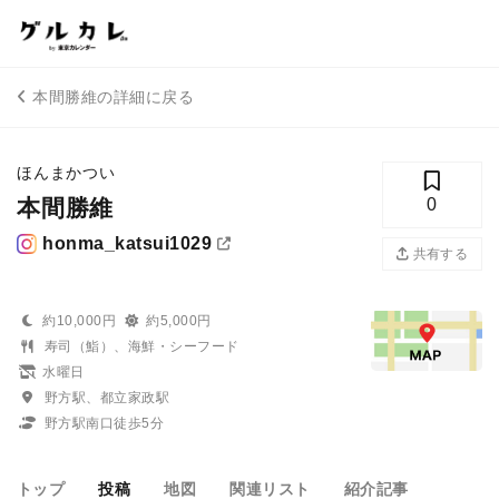
本間勝維の詳細に戻る
ほんまかつい
本間勝維
0
honma_katsui1029
共有する
約10,000円
約5,000円
寿司（鮨）、海鮮・シーフード
水曜日
野方駅、都立家政駅
野方駅南口徒歩5分
トップ
投稿
地図
関連リスト
紹介記事