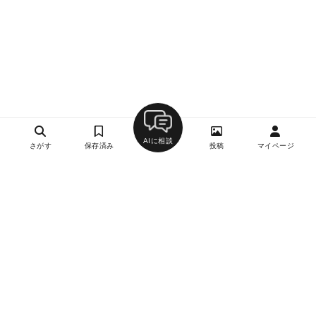
AIに相談
さがす
保存済み
投稿
マイページ