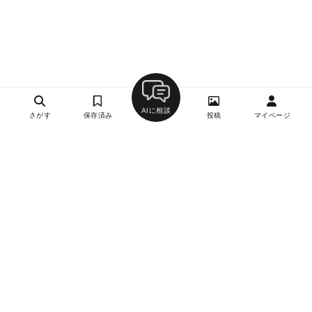
AIに相談
さがす
保存済み
投稿
マイページ