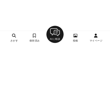
AIに相談
さがす
保存済み
投稿
マイページ