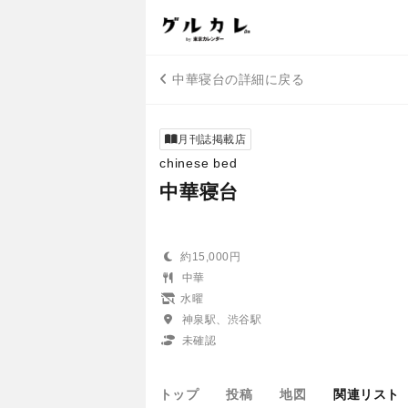
中華寝台の詳細に戻る
月刊誌掲載店
chinese bed
中華寝台
約15,000円
中華
水曜
神泉駅、渋谷駅
未確認
トップ
投稿
地図
関連リスト