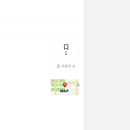
1
共有する