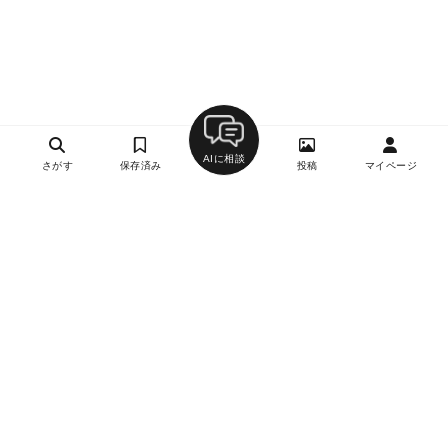
AIに相談
さがす
保存済み
投稿
マイページ