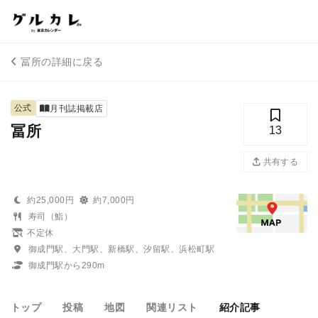
冨所の詳細に戻る
公式
月刊誌掲載店
冨所
13
共有する
約25,000円
約7,000円
寿司（鮨）
不定休
御成門駅、大門駅、新橋駅、汐留駅、浜松町駅
御成門駅から290m
トップ
投稿
地図
関連リスト
紹介記事