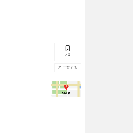
20
共有する