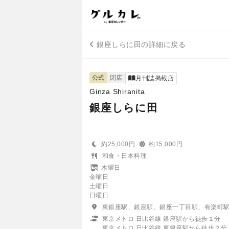
銀座しらに田の詳細に戻る
公式
閉店
月刊誌掲載店
Ginza Shiranita
銀座しらに田
約25,000円
約15,000円
和食・日本料理
木曜日
金曜日
土曜日
日曜日
東銀座駅、銀座駅、銀座一丁目駅、有楽町
東京メトロ 日比谷線 銀座駅から徒歩１分
東京メトロ 日比谷線 東銀座駅から徒歩２分