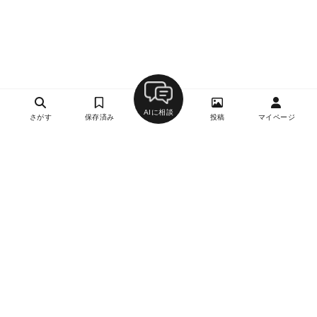
AIに相談
さがす
保存済み
投稿
マイページ