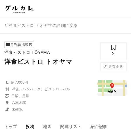
洋食ビストロ トオヤマの詳細に戻る
月刊誌掲載店
洋食ビストロ TŌYAMA
2
洋食ビストロ トオヤマ
共有する
約7,000円
洋食、ハンバーグ、ビストロ・バル
日曜、月曜
六本木駅
未確認
トップ
投稿
地図
関連リスト
紹介記事