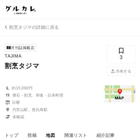
割烹タジマの詳細に戻る
月刊誌掲載店
TAJIMA
3
割烹タジマ
共有する
約15,000円
懐石・割烹、和食・日本料理
日曜
代官山駅、恵比寿駅
未確認
トップ
投稿
地図
関連リスト
紹介記事