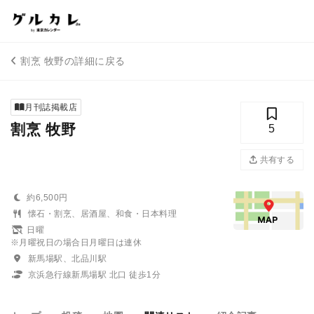
割烹 牧野の詳細に戻る
月刊誌掲載店
割烹 牧野
5
共有する
約6,500円
懐石・割烹、居酒屋、和食・日本料理
日曜
※月曜祝日の場合日月曜日は連休
新馬場駅、北品川駅
京浜急行線新馬場駅 北口 徒歩1分