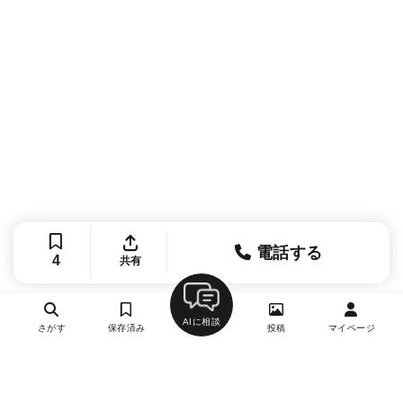
電話する
4
共有
AIに相談
さがす
保存済み
投稿
マイページ