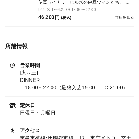
伊豆ワイナリーヒルズの伊豆ワインたち、 醸
造のプロたちがいかに伊豆らしいワインをつく
9品
1〜4名
18:00〜22:00
るかを追求したオリジナルペアリング。
46,200円
詳細を見る
(税込)
店舗情報
営業時間
[火～土]
DINNER
18:00～22:00（最終入店19:00 L.O.21:00）
定休日
日曜日・月曜日
アクセス
東急東横線･田園都市線、JR、東京メトロ、京王