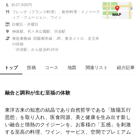
約37,000円
フレンチ（フランス料理）、創作料理・イノベーテ
ィブ・フュージョン、ワイン
日曜日・月曜日
神泉駅、代々木公園駅、渋谷駅
東急東横線･田園都市線、JR、東京メトロ、京王井
の頭線
「渋谷駅」から徒歩約10分
トップ
投稿
コース
地図
関連リスト
紹介記事
融合と調和が生む至福の体験
東洋古来の知恵の結晶であり自然哲学である「陰陽五行
思想」を取り入れ、医食同源、美と健康を生み出す新し
い融合と情熱のクイジーンを。お客様の「五感」を刺激
する至高の料理、ワイン、サービス、空間でプレミアム