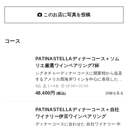
このお店に写真を投稿
コース
PATINASTELLAディナーコース＋ソム
リエ厳選ワインペアリング7杯
シグネチャーディナーコースに開業時から追及
するアメリカ西海岸ワインを中心に表現した、
旬の食材だけが秘める潜在性を最大限に引き出
9品
1〜4名
18:00〜22:00
すワインストーリー。
48,400円
詳細を見る
(税込)
PATINASTELLAディナーコース＋自社
ワイナリー伊豆ワインペアリング
ディナーコースに合わせた 自社ワイナリー 中