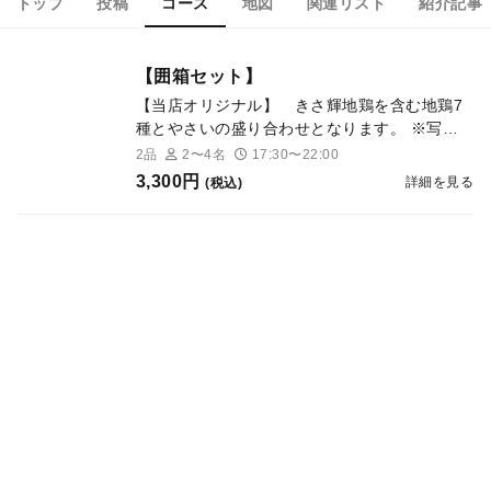
トップ
投稿
コース
地図
関連リスト
紹介記事
【囲箱セット】
【当店オリジナル】 きさ輝地鶏を含む地鶏7
種とやさいの盛り合わせとなります。 ※写真
は4人前となります。
2品
2〜4名
17:30〜22:00
3,300円
詳細を見る
(税込)