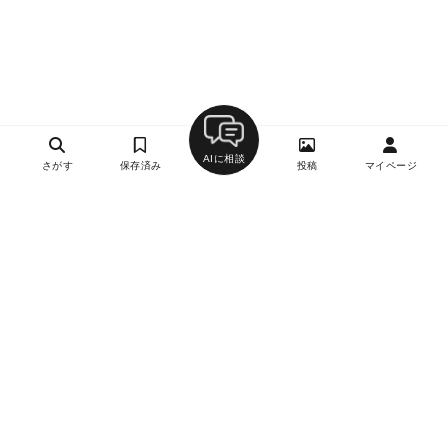
AIに相談
さがす
保存済み
投稿
マイページ