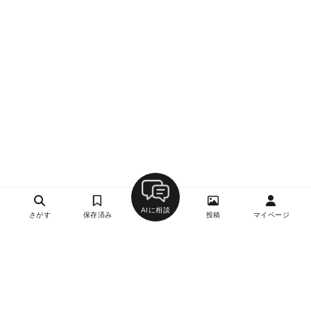
AIに相談
さがす
保存済み
投稿
マイページ