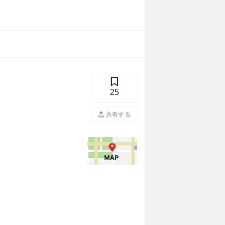
25
共有する