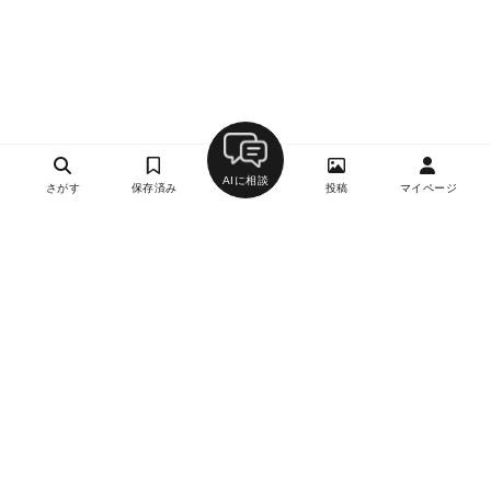
AIに相談
さがす
保存済み
投稿
マイページ