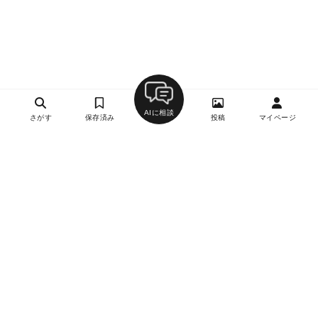
AIに相談
さがす
保存済み
投稿
マイページ