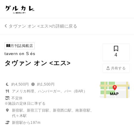
タヴァン オン <エス>の詳細に戻る
月刊誌掲載店
tavern on S és
4
タヴァン オン <エス>
共有する
約4,500円
約1,500円
アメリカ料理、ハンバーガー、バー（BAR）
不定休
※施設の定休日に準ずる
新宿駅、新宿三丁目駅、新宿西口駅、南新宿駅、
代々木駅
新宿駅から197m