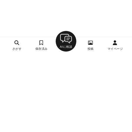
AIに相談
さがす
保存済み
投稿
マイページ