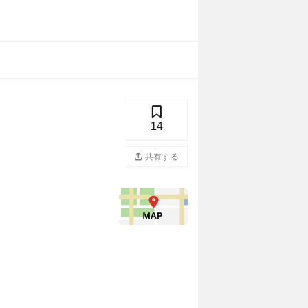
14
共有する