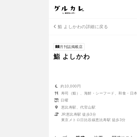
鮨 よしかわの詳細に戻る
月刊誌掲載店
鮨 よしかわ
約10,000円
寿司（鮨）、海鮮・シーフード、和食・日
日曜
恵比寿駅、代官山駅
JR恵比寿駅 徒歩3分
東京メトロ日比谷線恵比寿駅 徒歩3分