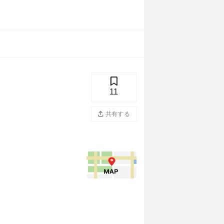
11
共有する