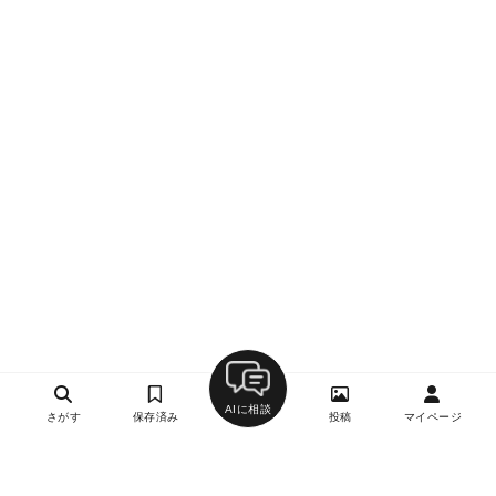
AIに相談
さがす
保存済み
投稿
マイページ