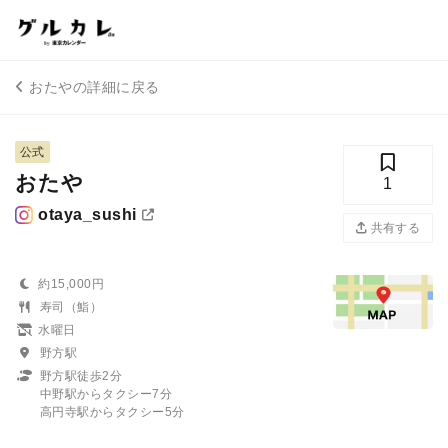
おたやの詳細に戻る
公式
おたや
1
otaya_sushi
共有する
約15,000円
寿司（鮨）
水曜日
野方駅
野方駅徒歩2分
中野駅からタクシー7分
高円寺駅からタクシー5分