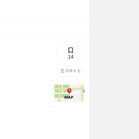
14
共有する