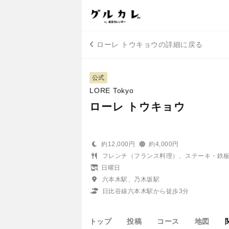
ローレ トウキョウの詳細に戻る
公式
LORE Tokyo
ローレ トウキョウ
約12,000円
約4,000円
フレンチ（フランス料理）、ステーキ・鉄
日曜日
六本木駅、乃木坂駅
日比谷線六本木駅から徒歩3分
トップ
投稿
コース
地図