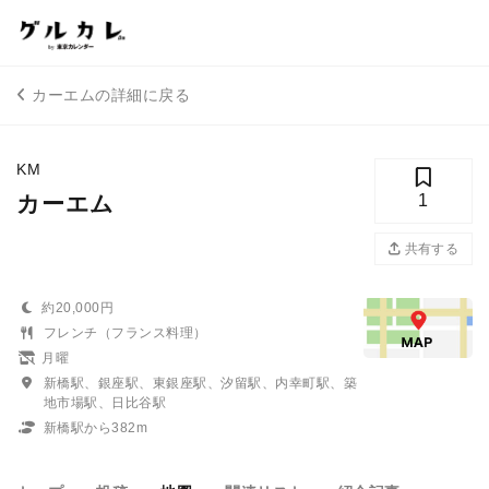
カーエムの詳細に戻る
KM
カーエム
1
共有する
約20,000円
フレンチ（フランス料理）
月曜
新橋駅、銀座駅、東銀座駅、汐留駅、内幸町駅、築
地市場駅、日比谷駅
新橋駅から382m