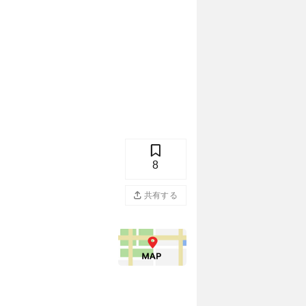
8
共有する