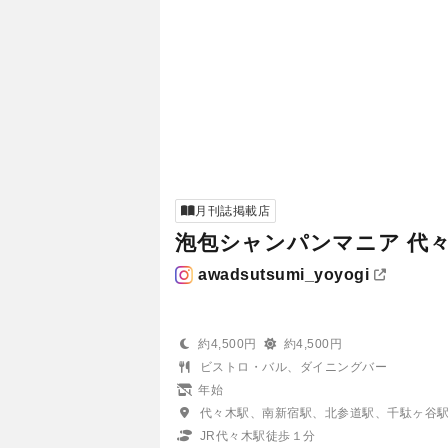
月刊誌掲載店
泡包シャンパンマニア 代
awadsutsumi_yoyogi
約4,500円
約4,500円
ビストロ・バル、ダイニングバー
年始
代々木駅、南新宿駅、北参道駅、千駄ヶ谷
JR代々木駅徒歩１分