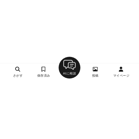
AIに相談
さがす
保存済み
投稿
マイページ