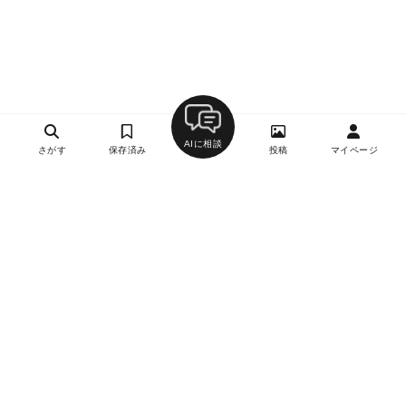
AIに相談
さがす
保存済み
投稿
マイページ