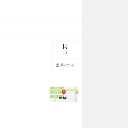
11
共有する