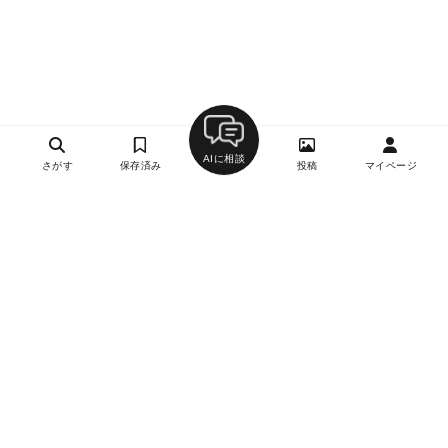
AIに相談
さがす
保存済み
投稿
マイページ