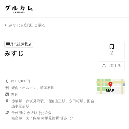
みすじの詳細に戻る
月刊誌掲載店
みすじ
2
共有する
約10,000円
焼肉・ホルモン、韓国料理
無休
赤坂駅、赤坂見附駅、溜池山王駅、永田町駅、国会
議事堂前駅
千代田線 赤坂駅 徒歩2分
銀座線、丸ノ内線 赤坂見附駅 徒歩2分