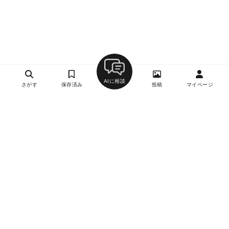
AIに相談
さがす
保存済み
投稿
マイページ