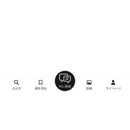
AIに相談
さがす
保存済み
投稿
マイページ