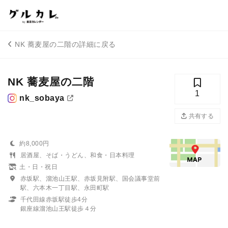
NK 蕎麦屋の二階の詳細に戻る
NK 蕎麦屋の二階
1
nk_sobaya
共有する
約8,000円
居酒屋、そば・うどん、和食・日本料理
土・日・祝日
赤坂駅、溜池山王駅、赤坂見附駅、国会議事堂前
駅、六本木一丁目駅、永田町駅
千代田線赤坂駅徒歩4分
銀座線溜池山王駅徒歩４分