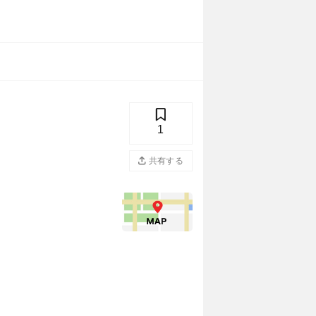
1
共有する