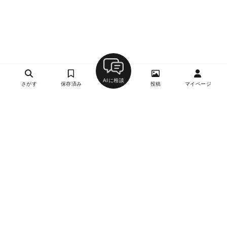
AIに相談
さがす
保存済み
投稿
マイページ