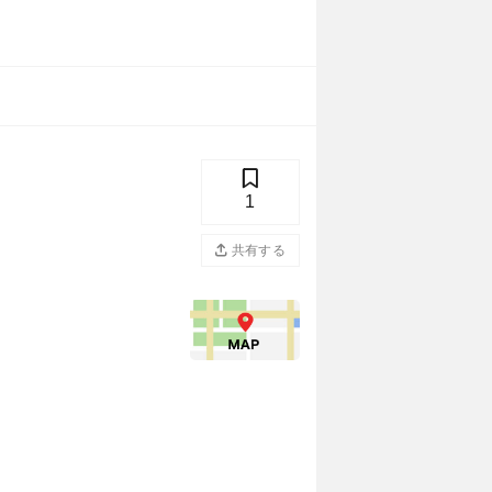
1
共有する