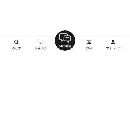
AIに相談
さがす
保存済み
投稿
マイページ