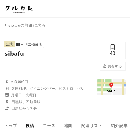
sibafuの詳細に戻る
公式
月刊誌掲載店
sibafu
43
共有する
約3,000円
各国料理、ダイニングバー、ビストロ・バル
月曜日 火曜日
目黒駅、不動前駅
目黒駅から７分
トップ
投稿
コース
地図
関連リスト
紹介記事