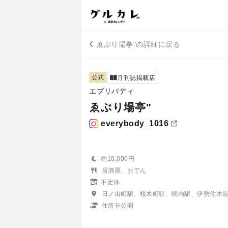
ゑぶり場亭"の詳細に戻る
公式
月刊誌掲載店
エブリバディ
ゑぶり場亭"
everybody_1016
約10,000円
居酒屋、おでん
不定休
日ノ出町駅、桜木町駅、関内駅、伊勢佐木
住所非公開