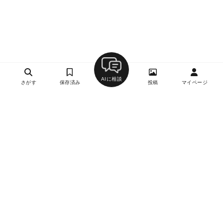
AIに相談
さがす
保存済み
投稿
マイページ