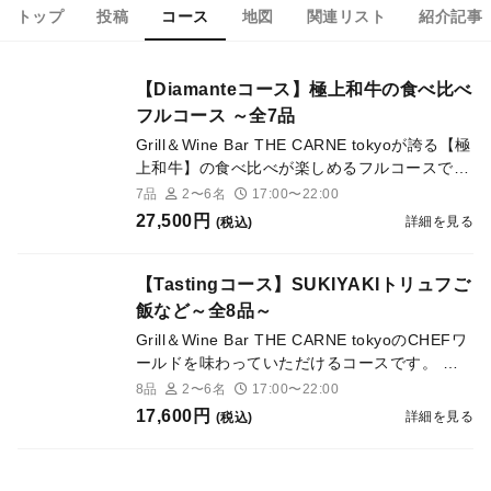
トップ
投稿
コース
地図
関連リスト
紹介記事
【Diamanteコース】極上和牛の食べ比べ
フルコース ～全7品
Grill＆Wine Bar THE CARNE tokyoが誇る【極
上和牛】の食べ比べが楽しめるフルコースで
す。 産地直送のお野菜を使ったバーニャカウ
7品
2〜6名
17:00〜22:00
ダから始まり、和牛そして馬肉のカルパッチ
27,500円
詳細を見る
(税込)
ョ、極上和牛の食べ比べ。〆にはユッケリュフ
ご飯をご用意。 【肉×野菜×ワインを五感で味
わい尽くす大人のLOUNGE】のお料理とソム
【Tastingコース】SUKIYAKIトリュフご
リエがオススエする、シャンパンやワインとの
飯など～全8品～
マリアージュをお愉しみください。
Grill＆Wine Bar THE CARNE tokyoのCHEFワ
ールドを味わっていただけるコースです。 産
地直送のお野菜を使ったバーニャカウダから始
8品
2〜6名
17:00〜22:00
まり、和牛のカルパッチョ、 極上和牛の食べ
17,600円
詳細を見る
(税込)
比べ。〆にはSUKIYAKIトリュフご飯をご用
意。 【肉×野菜×ワインを五感で味わい尽くす
大人のLOUNGE】のお料理とソムリエがオス