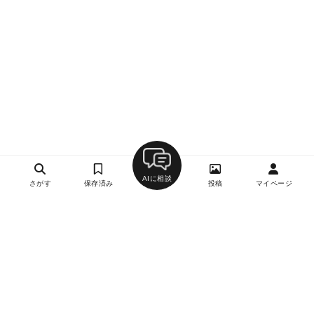
AIに相談
さがす
保存済み
投稿
マイページ