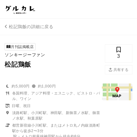
松記鶏飯の詳細に戻る
月刊誌掲載店
ソンキージーファン
3
松記鶏飯
共有する
約5,000円
約1,000円
各国料理、アジア料理・エスニック、ビストロ・バ
ル、ワイン
日曜、祝日
淡路町駅、小川町駅、神田駅、新御茶ノ水駅、御茶
ノ水駅、秋葉原駅
都営新宿線小川町駅、またはメトロ丸ノ内線淡路町
駅から徒歩2〜3分
JR・メトロ銀座線神田駅から徒歩約8分