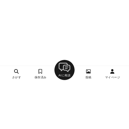
AIに相談
さがす
保存済み
投稿
マイページ