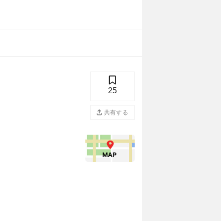
25
共有する