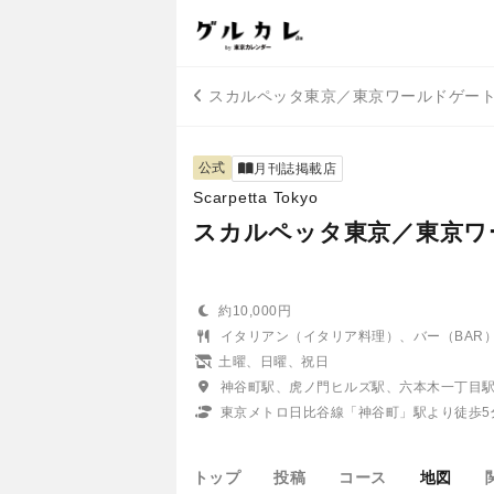
スカルペッタ東京／東京ワールドゲー
公式
月刊誌掲載店
Scarpetta Tokyo
スカルペッタ東京／東京ワ
約10,000円
イタリアン（イタリア料理）、バー（BAR
土曜、日曜、祝日
神谷町駅、虎ノ門ヒルズ駅、六本木一丁目
東京メトロ日比谷線「神谷町」駅より徒歩5
トップ
投稿
コース
地図