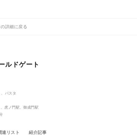
トの詳細に戻る
ールドゲート
）、パスタ
駅、虎ノ門駅、御成門駅
分
関連リスト
紹介記事