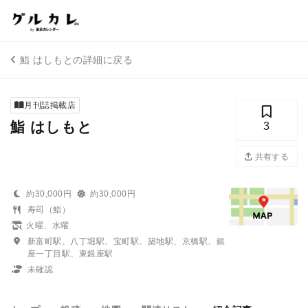
鮨 はしもとの詳細に戻る
月刊誌掲載店
鮨 はしもと
3
共有する
約30,000円
約30,000円
寿司（鮨）
火曜、水曜
新富町駅、八丁堀駅、宝町駅、築地駅、京橋駅、銀
座一丁目駅、東銀座駅
未確認