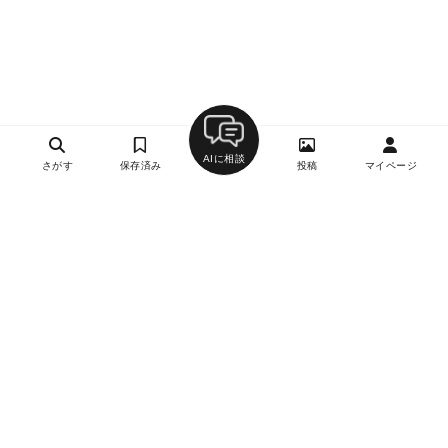
AIに相談
さがす
保存済み
投稿
マイページ