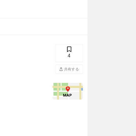
4
共有する