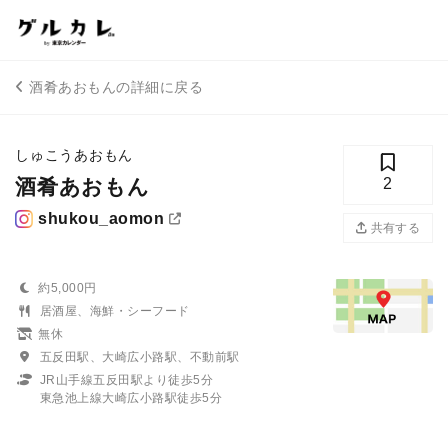
酒肴あおもんの詳細に戻る
しゅこうあおもん
酒肴あおもん
2
shukou_aomon
共有する
約5,000円
居酒屋、海鮮・シーフード
無休
五反田駅、大崎広小路駅、不動前駅
JR山手線五反田駅より徒歩5分
東急池上線大崎広小路駅徒歩5分