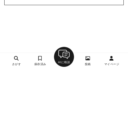
AIに相談
さがす
保存済み
投稿
マイページ