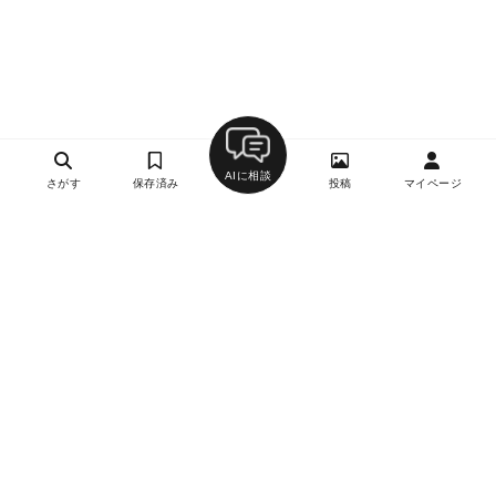
AIに相談
さがす
保存済み
投稿
マイページ