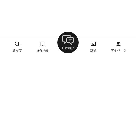
AIに相談
さがす
保存済み
投稿
マイページ