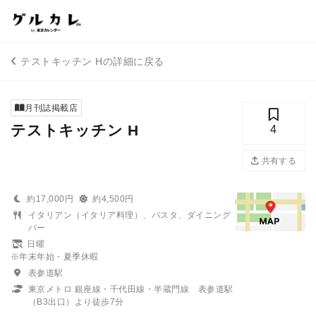
テストキッチン Hの詳細に戻る
月刊誌掲載店
テストキッチン H
4
共有する
約17,000円
約4,500円
イタリアン（イタリア料理）、パスタ、ダイニング
バー
日曜
※年末年始・夏季休暇
表参道駅
東京メトロ 銀座線・千代田線・半蔵門線 表参道駅
（B3出口）より徒歩7分