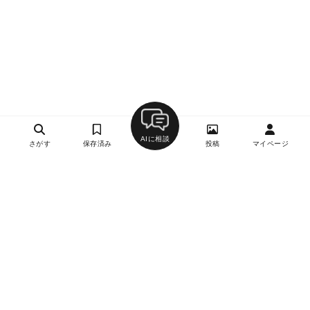
AIに相談
さがす
保存済み
投稿
マイページ