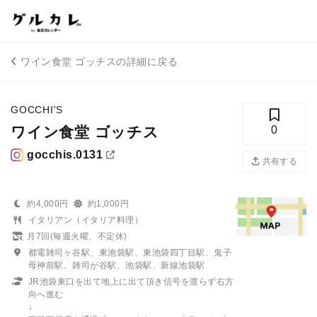
ワイン食堂 ゴッチスの詳細に戻る
GOCCHI'S
ワイン食堂 ゴッチス
0
gocchis.0131
共有する
約4,000円
約1,000円
イタリアン（イタリア料理）
月7回(毎週火曜、不定休)
都電雑司ヶ谷駅、東池袋駅、東池袋四丁目駅、鬼子
母神前駅、雑司が谷駅、池袋駅、新線池袋駅
JR池袋東口を出て地上に出て頂き信号を渡らず右方
向へ進む
↓