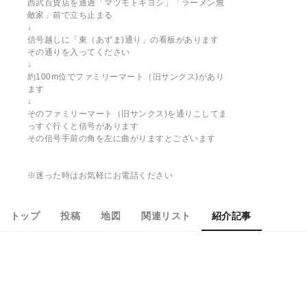
西武百貨店を通過「マツモトキヨシ」「ラーメン無
敵家」前で立ち止まる
↓
信号越しに「東（あずま)通り」の看板があります
その通りを入ってください
↓
約100m位でファミリーマート（旧サンクス)があり
ます
↓
そのファミリーマート（旧サンクス)を通りこしてま
っすぐ行くと信号があります
その信号手前の角を左に曲がりますとございます
※迷った時はお気軽にお電話ください
トップ
投稿
地図
関連リスト
紹介記事